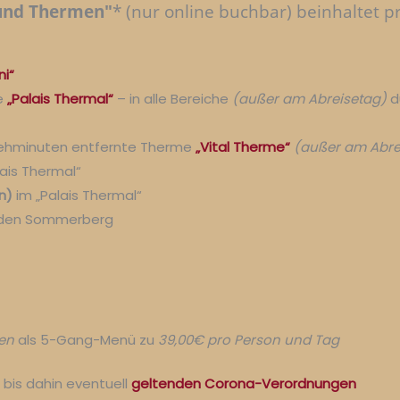
 und Thermen"
* (nur online buchbar) beinhaltet p
ni“
e
„Palais Thermal“
– in alle Bereiche
(außer am Abreisetag)
d
Gehminuten entfernte Therme
„Vital Therme“
(außer am Abre
ais Thermal“
n)
im „Palais Thermal“
den Sommerberg
en
als 5-Gang-Menü zu
39,00€ pro Person und Tag
 bis dahin eventuell
geltenden Corona-Verordnungen