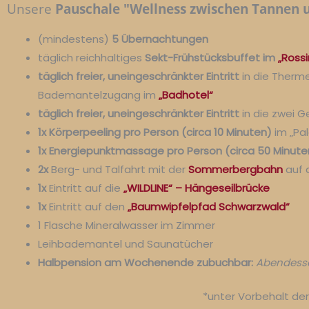
Unsere
Pauschale "Wellness zwischen Tannen
(mindestens)
5 Übernachtungen
täglich reichhaltiges
Sekt-Frühstücksbuffet im
„Rossi
täglich freier, uneingeschränkter Eintritt
in die Therm
Bademantelzugang im
„Badhotel“
täglich freier, uneingeschränkter Eintritt
in die zwei 
1x Körperpeeling pro Person (circa 10 Minuten)
im „Pal
1x Energiepunktmassage pro Person (circa 50 Minute
2x
Berg- und Talfahrt mit der
Sommerbergbahn
auf 
1x
Eintritt auf die
„WILDLINE“ – Hängeseilbrücke
1x
Eintritt auf den
„Baumwipfelpfad Schwarzwald“
1 Flasche Mineralwasser im Zimmer
Leihbademantel und Saunatücher
Halbpension am Wochenende zubuchbar:
Abendess
*unter Vorbehalt der