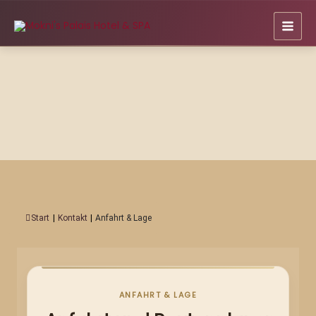
Zum
Inhalt
springen
Start
|
Kontakt
|
Anfahrt & Lage
ANFAHRT & LAGE