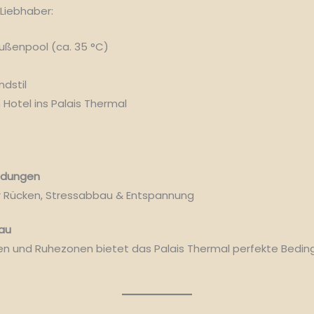
-Liebhaber:
ußenpool (ca. 35 °C)
ndstil
otel ins Palais Thermal
ndungen
 Rücken, Stressabbau & Entspannung
au
en und Ruhezonen bietet das Palais Thermal perfekte Bedin