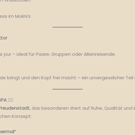
ess im Mokni’s
ktor
 pur – ideal für Paare, Gruppen oder Alleinreisende.
e bringt und den Kopf frei macht – ein unvergesslicher Teil
A 💆‍♀️
 Freudenstadt
, das besonderen Wert auf Ruhe, Qualität und in
ichen Konzept:
hermal“