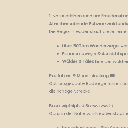
1. Natur erleben rund um Freudenstad
Atemberaubende Schwarzwaldlands
Die Region Freudenstadt bietet eine 
Über 500 km Wanderwege:
Von
Panoramawege & Aussichtspun
Wälder & Täler:
Eine der waldre
Radfahren & Mountainbiking 🛤️
Gut ausgebaute Radwege führen durch
die richtige Strecke.
Baumwipfelpfad Schwarzwald
Ganz in der Nähe von Freudenstadt e
beeindruckende Höhe über d