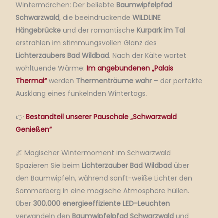
Wintermärchen: Der beliebte
Baumwipfelpfad
Schwarzwald
, die beeindruckende
WILDLINE
Hängebrücke
und der romantische
Kurpark im Tal
erstrahlen im stimmungsvollen Glanz des
Lichterzaubers Bad Wildbad
. Nach der Kälte wartet
wohltuende Wärme:
Im angebundenen „Palais
Thermal“
werden
Thermenträume wahr
– der perfekte
Ausklang eines funkelnden Wintertags.
👉
Bestandteil unserer Pauschale „Schwarzwald
Genießen“
🌌 Magischer Wintermoment im Schwarzwald
Spazieren Sie beim
Lichterzauber Bad Wildbad
über
den Baumwipfeln, während sanft-weiße Lichter den
Sommerberg in eine magische Atmosphäre hüllen.
Über
300.000 energieeffiziente LED-Leuchten
verwandeln den
Baumwipfelpfad Schwarzwald
und