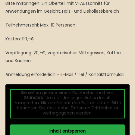
Bitte mitbringen: Ein Oberteil mit V-Ausschnitt für
Anwendungen im Gesicht, Hals- und Dekolletébereich
Teilnehmerzahl: Max. 10 Personen
Kosten: 110,-€
Verpflegung: 20,-€, vegetarisches Mittagessen, Kaffee
und Kuchen
Anmeldung erforderlich – E-Mail / Tel / Kontaktformular:
Sie sehen gerade einen Platzhalterinhalt von
Standard
. Um auf den eigentlichen Inhalt
zuzugreifen, klicken Sie auf den Button unten. Bitte
beachten Sie, dass dabei Daten an Drittanbieter
weitergegeben werden.
Inhalt entsperren