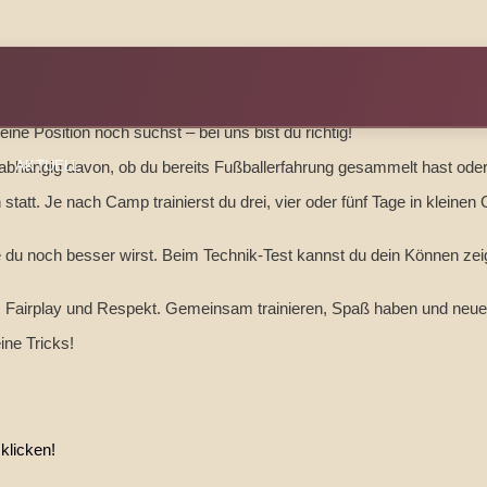
ine Position noch suchst – bei uns bist du richtig!
nabhängig davon, ob du bereits Fußballerfahrung gesammelt hast oder 
AKTUELL
att. Je nach Camp trainierst du drei, vier oder fünf Tage in kleinen 
ie du noch besser wirst. Beim Technik-Test kannst du dein Können ze
t, Fairplay und Respekt. Gemeinsam trainieren, Spaß haben und neue 
ine Tricks!
 klicken!