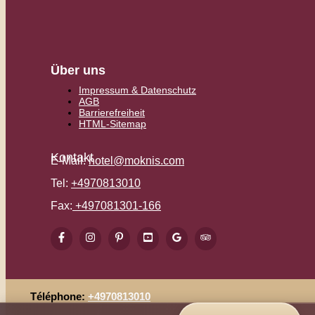
Über uns
Impressum & Datenschutz
AGB
Barrierefreiheit
HTML-Sitemap
Kontakt
E-Mail:
hotel@moknis.com
Tel:
+4970813010
Fax:
+497081301-166
Téléphone:
+4970813010