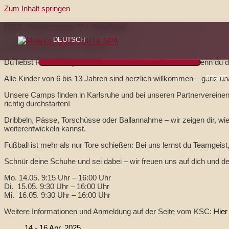
Zum Inhalt springen
KSC Ostercamp FV Wildbad
DEUTSCH
Du liebst Fußball? Egal ob Abwehr, Mittelfeld, Sturm oder wenn du de
Alle Kinder von 6 bis 13 Jahren sind herzlich willkommen – ganz u
START
Unsere Camps finden in Karlsruhe und bei unseren Partnervereinen st
richtig durchstarten!
Dribbeln, Pässe, Torschüsse oder Ballannahme – wir zeigen dir, w
weiterentwickeln kannst.
Fußball ist mehr als nur Tore schießen: Bei uns lernst du Teamgeis
Schnür deine Schuhe und sei dabei – wir freuen uns auf dich und de
Mo. 14.05. 9:15 Uhr – 16:00 Uhr
Di. 15.05. 9:30 Uhr – 16:00 Uhr
Mi. 16.05. 9:30 Uhr – 16:00 Uhr
Weitere Informationen und Anmeldung auf der Seite vom KSC:
Hier
14 - 16 Apr. 2025