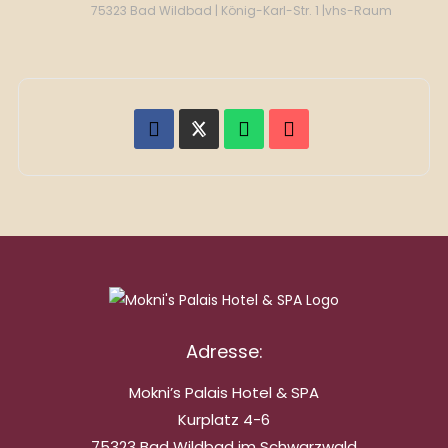
75323 Bad Wildbad | König-Karl-Str. 1 |vhs-Raum
Adresse:
Mokni’s Palais Hotel & SPA
Kurplatz 4-6
75323 Bad Wildbad im Schwarzwald