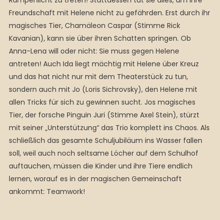
Rampenlicht zu treten! Stattdessen tut sie alles, um ihre
Freundschaft mit Helene nicht zu gefährden. Erst durch ihr
magisches Tier, Chamäleon Caspar (Stimme Rick
Kavanian), kann sie über ihren Schatten springen. Ob
Anna-Lena will oder nicht: Sie muss gegen Helene
antreten! Auch Ida liegt mächtig mit Helene über Kreuz
und das hat nicht nur mit dem Theaterstück zu tun,
sondern auch mit Jo (Loris Sichrovsky), den Helene mit
allen Tricks für sich zu gewinnen sucht. Jos magisches
Tier, der forsche Pinguin Juri (Stimme Axel Stein), stürzt
mit seiner „Unterstützung“ das Trio komplett ins Chaos. Als
schließlich das gesamte Schuljubiläum ins Wasser fallen
soll, weil auch noch seltsame Löcher auf dem Schulhof
auftauchen, müssen die Kinder und ihre Tiere endlich
lernen, worauf es in der magischen Gemeinschaft
ankommt: Teamwork!