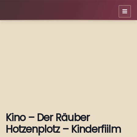
Zum
Inhalt
springen
Kino – Der Räuber
Hotzenplotz – Kinderfiilm