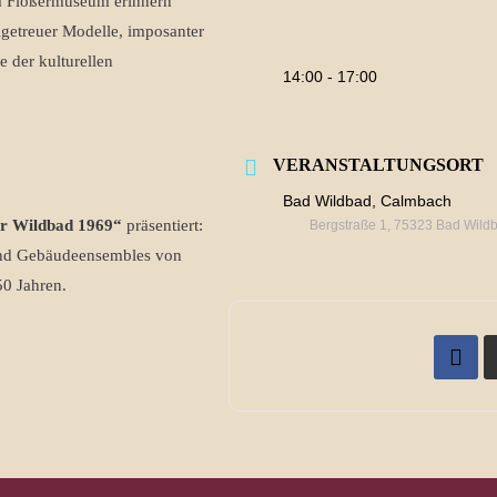
Im Flößermuseum erinnern
lgetreuer Modelle, imposanter
 der kulturellen
14:00 - 17:00
VERANSTALTUNGSORT
Bad Wildbad, Calmbach
er Wildbad 1969“
präsentiert:
Bergstraße 1, 75323 Bad Wild
 und Gebäudeensembles von
50 Jahren.