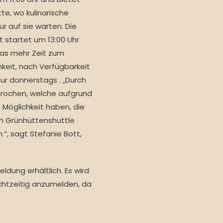
e, wo kulinarische
r auf sie warten. Die
rt startet um 13:00 Uhr
twas mehr Zeit zum
hkeit, nach Verfügbarkeit
ur donnerstags . „Durch
rochen, welche aufgrund
 Möglichkeit haben, die
en Grünhüttenshuttle
“, sagt Stefanie Bott,
ldung erhältlich. Es wird
echtzeitig anzumelden, da