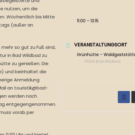
urbegeisterte und
e nutzen, um die
en. Wöchentlich bis Mitte
11:00 - 13:15
tags (außer an
VERANSTALTUNGSORT
 mehr so gut zu Fuß sind,
Grünhütte - Waldgaststätt
tur in Bad Wildbad zu
75323 Bad Wildbad
hütte zu genießen. Die
e) und beinhaltet die
orherige Anmeldung
ail an touristik@bad-
ngen werden nach
ttag entgegengenommen.
 muss vorab per
m 11:00 Uhr und bietet