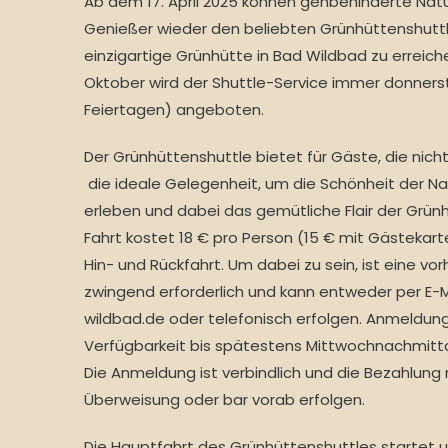
Ab dem 17. April 2025 können gehbehinderte Nat
Genießer wieder den beliebten Grünhüttenshuttl
einzigartige Grünhütte in Bad Wildbad zu erreich
Oktober wird der Shuttle-Service immer donners
Feiertagen) angeboten.
Der Grünhüttenshuttle bietet für Gäste, die nicht
die ideale Gelegenheit, um die Schönheit der Na
erleben und dabei das gemütliche Flair der Grün
Fahrt kostet 18 € pro Person (15 € mit Gästekart
Hin- und Rückfahrt. Um dabei zu sein, ist eine v
zwingend erforderlich und kann entweder per E-M
wildbad.de oder telefonisch erfolgen. Anmeldu
Verfügbarkeit bis spätestens Mittwochnachmi
Die Anmeldung ist verbindlich und die Bezahlung
Überweisung oder bar vorab erfolgen.
Die Hauptfahrt des Grünhüttenshuttles startet u