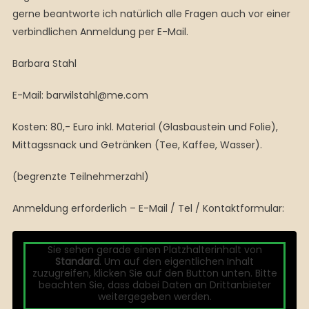
gerne beantworte ich natürlich alle Fragen auch vor einer
verbindlichen Anmeldung per E-Mail.
Barbara Stahl
E-Mail: barwilstahl@me.com
Kosten: 80,- Euro inkl. Material (Glasbaustein und Folie),
Mittagssnack und Getränken (Tee, Kaffee, Wasser).
(begrenzte Teilnehmerzahl)
Anmeldung erforderlich – E-Mail / Tel / Kontaktformular:
Sie sehen gerade einen Platzhalterinhalt von
Standard
. Um auf den eigentlichen Inhalt
zuzugreifen, klicken Sie auf den Button unten. Bitte
beachten Sie, dass dabei Daten an Drittanbieter
weitergegeben werden.