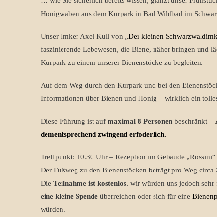
… wie Sie sicherlich bereits wissen, glänzt unser Frühstüc
Honigwaben aus dem Kurpark in Bad Wildbad im Schwar
Unser Imker Axel Kull von „
Der kleinen Schwarzwaldimk
faszinierende Lebewesen, die Biene, näher bringen und läd
Kurpark zu einem unserer Bienenstöcke zu begleiten.
Auf dem Weg durch den Kurpark und bei den Bienenstöcke
Informationen über Bienen und Honig – wirklich ein tolles
Diese Führung ist auf
maximal 8 Personen
beschränkt –
dementsprechend zwingend erfoderlich.
Treffpunkt: 10.30 Uhr – Rezeption im Gebäude „Rossini“
Der Fußweg zu den Bienenstöcken beträgt pro Weg circa
Die
Teilnahme ist kostenlos
, wir würden uns jedoch sehr 
eine kleine Spende
überreichen oder sich für eine
Bienenp
würden.