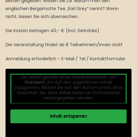
Besten gegeben. Wissen Sie z.B. warum man den
englischen Bergamotte Tee „Earl Grey“ nennt? Wenn
nicht, lassen Sie sich überraschen.
Die Kosten betragen 40,- € (incl. Getränke)
Die Veranstaltung findet ab 8 Teilnehmern/innen statt
Anmeldung erforderlich – E-Mail / Tel / Kontaktformular:
Sie sehen gerade einen Platzhalterinhalt von
Standard
. Um auf den eigentlichen Inhalt
zuzugreifen, klicken Sie auf den Button unten. Bitte
beachten Sie, dass dabei Daten an Drittanbieter
weitergegeben werden.
Inhalt entsperren
Weitere Informationen