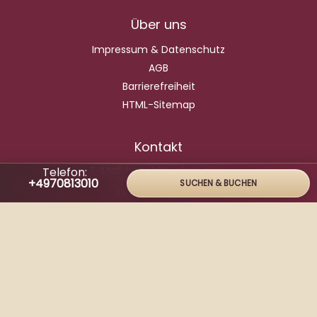
Über uns
Impressum & Datenschutz
AGB
Barrierefreiheit
HTML-Sitemap
Kontakt
E-Mail:
hotel@moknis.com
Telefon:
+4970813010
SUCHEN & BUCHEN
Tel:
+4970813010
Fax:
+497081301-166