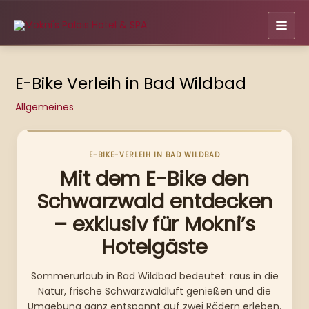
Zum
Inhalt
springen
E-Bike Verleih in Bad Wildbad
Allgemeines
E-BIKE-VERLEIH IN BAD WILDBAD
Mit dem E-Bike den
Schwarzwald entdecken
– exklusiv für Mokni’s
Hotelgäste
Sommerurlaub in Bad Wildbad bedeutet: raus in die
Natur, frische Schwarzwaldluft genießen und die
Umgebung ganz entspannt auf zwei Rädern erleben.