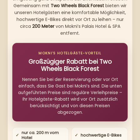
Gemeinsam mit
Two Wheels Black Forest
bieten wir
unseren Hotelgästen eine komfortable Möglichkeit,
hochwertige E-Bikes direkt vor Ort zu leihen – nur
circa
200 Meter
von Mokni’s Palais Hotel & SPA
entfernt.
MOKNI’S HOTELGÄSTE-VORTEIL
Großzügiger Rabatt bei Two
Wheels Black Forest
Nennen Sie bei der Reservierung oder vor Ort
einfach, dass Sie Gast bei Mokni’s sind. Die unten
aufgeführten Preise sind reguläre Verleihpreise –
Ihr Hotelgäste-Rabatt wird vor Ort zusätzlich
berücksichtigt und von diesen Preisen
abgezogen.
nur ca. 200 m vom
hochwertige E-Bikes
Hotel