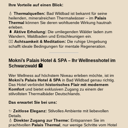
Ihre Vorteile auf einen Blick:
💧
Thermalquellen:
Bad Wildbad ist bekannt für seine
heilenden, mineralreichen Thermalwässer – im
Palais
Thermal
können Sie deren wohltuende Wirkung hautnah
erleben.
🌲
Aktive Erholung:
Die umliegenden Wälder laden zum
Wandern, Waldbaden und Entschleunigen ein.
🧘‍♀️
Achtsamkeit & Meditation:
Die ruhige Umgebung
schafft ideale Bedingungen für mentale Regeneration.
Mokni’s Palais Hotel & SPA – Ihr Wellnesshotel im
Schwarzwald 🏨
Wer Wellness auf höchstem Niveau erleben möchte, ist im
Mokni’s Palais Hotel & SPA
in Bad Wildbad genau richtig.
Das Hotel verbindet
historisches Flair mit modernem
Komfort
und bietet exklusiven Zugang zu einem der
stilvollsten Thermalbäder Deutschlands.
Das erwartet Sie bei uns:
✨
Zeitlose Eleganz:
Stilvolles Ambiente mit liebevollen
Details.
💧
Direkter Zugang zur Therme:
Entspannen Sie im
prachtvollen
Palais Thermal
, nur wenige Schritte vom Hotel