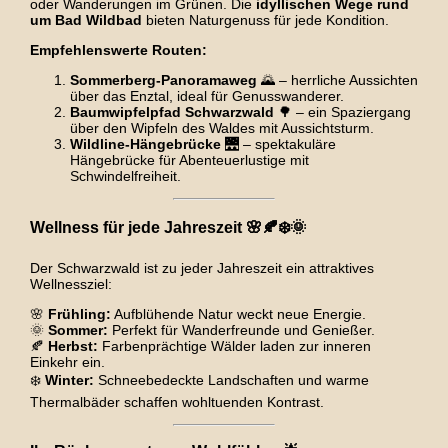
oder Wanderungen im Grünen. Die
idyllischen Wege rund
um Bad Wildbad
bieten Naturgenuss für jede Kondition.
Empfehlenswerte Routen:
Sommerberg-Panoramaweg
🌄 – herrliche Aussichten
über das Enztal, ideal für Genusswanderer.
Baumwipfelpfad Schwarzwald
🌳 – ein Spaziergang
über den Wipfeln des Waldes mit Aussichtsturm.
Wildline-Hängebrücke
🌉 – spektakuläre
Hängebrücke für Abenteuerlustige mit
Schwindelfreiheit.
Wellness für jede Jahreszeit 🌸🍂❄️🌞
Der Schwarzwald ist zu jeder Jahreszeit ein attraktives
Wellnessziel:
🌸
Frühling:
Aufblühende Natur weckt neue Energie.
🌞
Sommer:
Perfekt für Wanderfreunde und Genießer.
🍂
Herbst:
Farbenprächtige Wälder laden zur inneren
Einkehr ein.
❄️
Winter:
Schneebedeckte Landschaften und warme
Thermalbäder schaffen wohltuenden Kontrast.