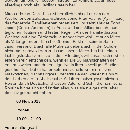
werden, um endlich besser mitreden zu können. Dafür muss
allerdings noch ein Lieblingsverein her.
Mirco (Florian David Fitz) ist beruflich bedingt nur an den
Wochenenden zuhause, während seine Frau Fatime (Aylin Tezel)
das fordernde Familienleben organisiert. Ihr zehnjähriger Sohn
Jason (Cecilio Andresen) ist Autist und sein Alltag besteht aus
täglichen Routinen und festen Regeln. Als der Familie Jasons
Wechsel auf eine Förderschule nahegelegt wird, ist auch Mirco
als Vater gefordert. Er schließt einen Pakt mit seinem Sohn:
Jason verspricht, sich alle Mühe zu geben, sich in der Schule
nicht mehr provozieren zu lassen, wenn Mirco ihm hilft, einen
Lieblingsfußballverein zu finden. Allerdings will Jason sich erst für
einen Verein entscheiden, wenn er alle 56 Mannschaften der
ersten, zweiten und dritten Liga live in ihren jeweiligen Stadien
gesehen hat. Dabei hat er sehr individuelle Kriterien – von
Maskottchen, Nachhaltigkeit über Rituale der Spieler bis hin zu
den Farben der Fußballschuhe. Auf ihren außergewöhnlichen
Reisen durch Deutschland lassen Vater und Sohn die heimische
Routine hinter sich und finden alles, was sie nie gesucht, aber
definitiv gebraucht haben.
03 Nov. 2023
Vorbei!
19:00 - 21:00
Veranstaltungsort