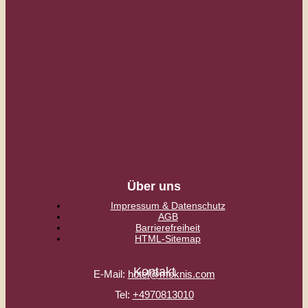
Über uns
Impressum & Datenschutz
AGB
Barrierefreiheit
HTML-Sitemap
Kontakt
E-Mail:
hotel@moknis.com
Tel:
+4970813010