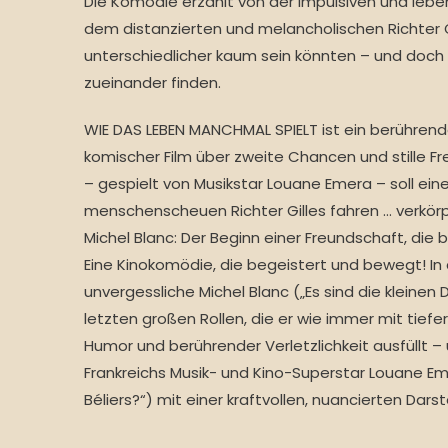
Die Komödie erzählt von der impulsiven und lebe
dem distanzierten und melancholischen Richter G
unterschiedlicher kaum sein könnten – und doc
zueinander finden.
WIE DAS LEBEN MANCHMAL SPIELT ist ein berührend
komischer Film über zweite Chancen und stille F
– gespielt von Musikstar Louane Emera – soll ei
menschenscheuen Richter Gilles fahren … verkör
Michel Blanc: Der Beginn einer Freundschaft, die 
Eine Kinokomödie, die begeistert und bewegt! In 
unvergessliche Michel Blanc („Es sind die kleinen D
letzten großen Rollen, die er wie immer mit tiefe
Humor und berührender Verletzlichkeit ausfüllt – u
Frankreichs Musik- und Kino-Superstar Louane Em
Béliers?“) mit einer kraftvollen, nuancierten Darst