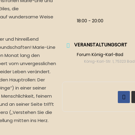
nsfrohen Marie-Line und
iles, die
h auf wundersame Weise
18:00 - 20:00
er und hinreißend
VERANSTALTUNGSORT
reundschaften! Marie-Line
Forum König-Karl-Bad
nen Monat lang den
König-Karl-Str. 1, 75323 Ba
pert vom unvergesslichen
beider Leben verändert.
den Hauptrollen: Der
inge“) in einer seiner
r Menschlichkeit, feinem
nd an seiner Seite trifft
era („Verstehen Sie die
ellung mitten ins Herz.