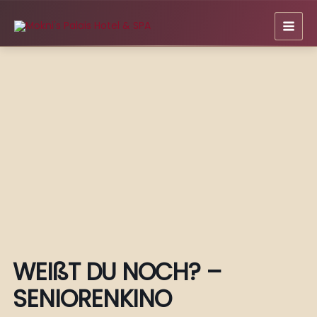
Zum
Inhalt
springen
WEIßT DU NOCH? –
SENIORENKINO