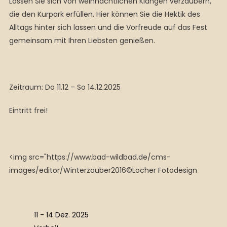
Lassen Sie sich von weihnachtlichen Klängen verzaubern,
die den Kurpark erfüllen. Hier können Sie die Hektik des
Alltags hinter sich lassen und die Vorfreude auf das Fest
gemeinsam mit Ihren Liebsten genießen.
Zeitraum: Do 11.12 – So 14.12.2025
Eintritt frei!
<img src="https://www.bad-wildbad.de/cms-
images/editor/Winterzauber2016©Locher Fotodesign
11 - 14 Dez. 2025