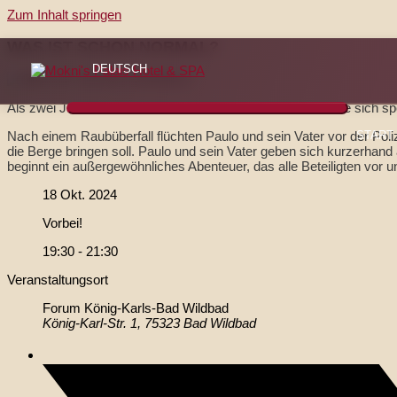
Zum Inhalt springen
WAS IST SCHON NORMAL?
DEUTSCH
Als zwei Juwelendiebe untertauchen müssen, schließen sie sich s
Nach einem Raubüberfall flüchten Paulo und sein Vater vor der Pol
START
die Berge bringen soll. Paulo und sein Vater geben sich kurzerhand 
beginnt ein außergewöhnliches Abenteuer, das alle Beteiligten vor 
18 Okt. 2024
Vorbei!
19:30 - 21:30
Veranstaltungsort
Forum König-Karls-Bad Wildbad
König-Karl-Str. 1, 75323 Bad Wildbad