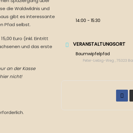
amen Spaziergang über
e die Waldwildnis und
naus gibt es interessante
14:00 - 15:30
n Pfad selbst.
,00 Euro (inkl. Eintritt
VERANSTALTUNGSORT
wachsenen und das erste
Baumwipfelpfad
Peter-Liebig-Weg , 75323 B
 nur an der Kasse
ier nicht!
forderlich.