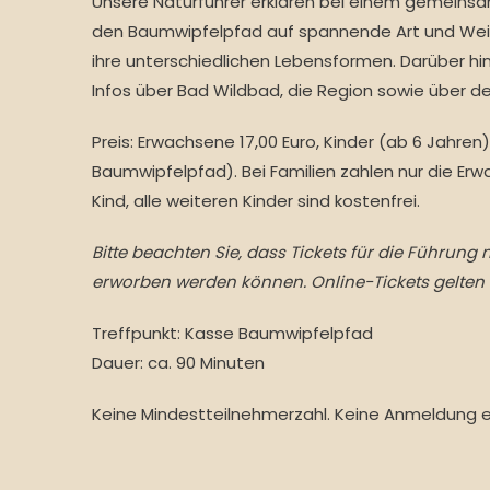
Unsere Naturführer erklären bei einem gemeins
den Baumwipfelpfad auf spannende Art und Weis
ihre unterschiedlichen Lebensformen. Darüber hi
Infos über Bad Wildbad, die Region sowie über de
Preis:
Erwachsene 17,00 Euro, Kinder (ab 6 Jahren) 15
Baumwipfelpfad). Bei Familien zahlen nur die Er
Kind, alle weiteren Kinder sind kostenfrei.
Bitte beachten Sie, dass Tickets für die Führung
erworben werden können. Online-Tickets gelten h
Treffpunkt: Kasse Baumwipfelpfad
Dauer: ca. 90 Minuten
Keine Mindestteilnehmerzahl. Keine Anmeldung er