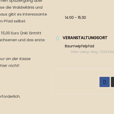
amen Spaziergang über
e die Waldwildnis und
naus gibt es interessante
14:00 - 15:30
n Pfad selbst.
,00 Euro (inkl. Eintritt
VERANSTALTUNGSORT
wachsenen und das erste
Baumwipfelpfad
Peter-Liebig-Weg , 75323 B
 nur an der Kasse
ier nicht!
forderlich.