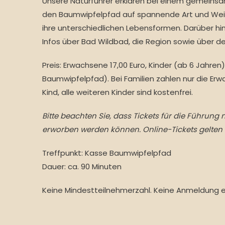
Unsere Naturführer erklären bei einem gemeins
den Baumwipfelpfad auf spannende Art und Weis
ihre unterschiedlichen Lebensformen. Darüber hi
Infos über Bad Wildbad, die Region sowie über de
Preis:
Erwachsene 17,00 Euro, Kinder (ab 6 Jahren) 15
Baumwipfelpfad). Bei Familien zahlen nur die Er
Kind, alle weiteren Kinder sind kostenfrei.
Bitte beachten Sie, dass Tickets für die Führung
erworben werden können. Online-Tickets gelten h
Treffpunkt: Kasse Baumwipfelpfad
Dauer: ca. 90 Minuten
Keine Mindestteilnehmerzahl. Keine Anmeldung er