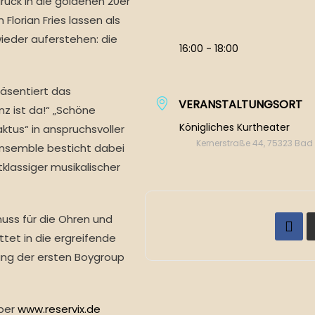
ück in die goldenen 20er
Florian Fries lassen als
ieder auferstehen: die
16:00 - 18:00
äsentiert das
VERANSTALTUNGSORT
z ist da!“ „Schöne
Königliches Kurtheater
aktus“ in anspruchsvoller
Kernerstraße 44, 75323 Ba
Ensemble besticht dabei
klassiger musikalischer
uss für die Ohren und
tet in die ergreifende
ng der ersten Boygroup
ber
www.reservix.de