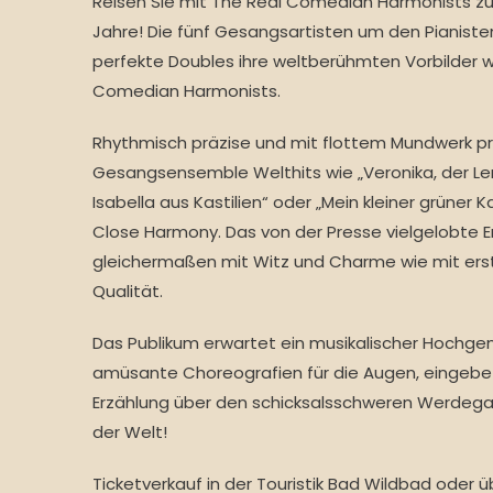
Reisen Sie mit The Real Comedian Harmonists zur
Jahre! Die fünf Gesangsartisten um den Pianisten 
perfekte Doubles ihre weltberühmten Vorbilder w
Comedian Harmonists.
Rhythmisch präzise und mit flottem Mundwerk pr
Gesangsensemble Welthits wie „Veronika, der Len
Isabella aus Kastilien“ oder „Mein kleiner grüner K
Close Harmony. Das von der Presse vielgelobte 
gleichermaßen mit Witz und Charme wie mit erst
Qualität.
Das Publikum erwartet ein musikalischer Hochgen
amüsante Choreografien für die Augen, eingebet
Erzählung über den schicksalsschweren Werdega
der Welt!
Ticketverkauf in der Touristik Bad Wildbad oder ü