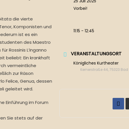
25 Juli 2025
Vorbei!
bitata die vierte
 Tenor, Komponisten und
11:15 - 12:45
iederum ist es ein
gsstudenten des Maestro
für Rossinis L’inganno
VERANSTALTUNGSORT
t beliebt: Ein krankhaft
Königliches Kurtheater
rch vermeintliche
Kernerstraße 44, 75323 Ba
eßlich zur Räson
o Felice, Genua, dessen
 geleitet wird.
ine Einführung im Forum
en Sie stets auf der