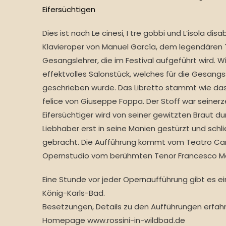
Dies ist nach Le cinesi, I tre gobbi und L’isola disa
Klavieroper von Manuel García, dem legendären
Gesangslehrer, die im Festival aufgeführt wird. W
effektvolles Salonstück, welches für die Gesan
geschrieben wurde. Das Libretto stammt wie das 
felice von Giuseppe Foppa. Der Stoff war seinerzei
Eifersüchtiger wird von seiner gewitzten Braut du
Liebhaber erst in seine Manien gestürzt und schli
gebracht. Die Aufführung kommt vom Teatro Carl
Opernstudio vom berühmten Tenor Francesco Meli
Eine Stunde vor jeder Opernaufführung gibt es e
König-Karls-Bad.
Besetzungen, Details zu den Aufführungen erfahr
Homepage www.rossini-in-wildbad.de