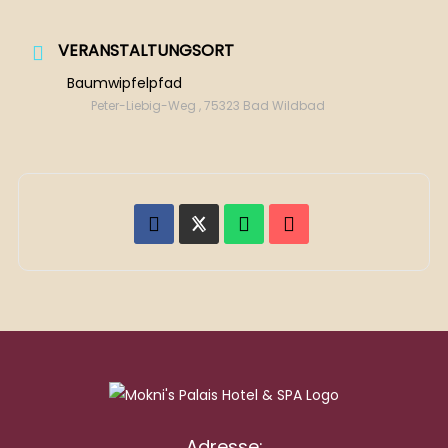
VERANSTALTUNGSORT
Baumwipfelpfad
Peter-Liebig-Weg , 75323 Bad Wildbad
Adresse: