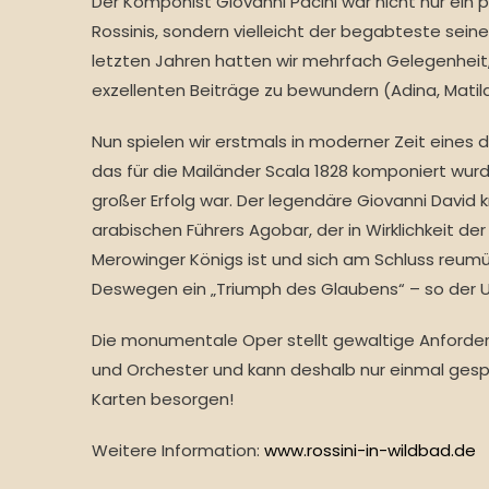
Der Komponist Giovanni Pacini war nicht nur ein 
Rossinis, sondern vielleicht der begabteste seiner
letzten Jahren hatten wir mehrfach Gelegenheit, 
exzellenten Beiträge zu bewundern (Adina, Matil
Nun spielen wir erstmals in moderner Zeit eines 
das für die Mailänder Scala 1828 komponiert wurd
großer Erfolg war. Der legendäre Giovanni David k
arabischen Führers Agobar, der in Wirklichkeit de
Merowinger Königs ist und sich am Schluss reum
Deswegen ein „Triumph des Glaubens“ – so der Un
Die monumentale Oper stellt gewaltige Anforder
und Orchester und kann deshalb nur einmal gespi
Karten besorgen!
Weitere Information:
www.rossini-in-wildbad.de