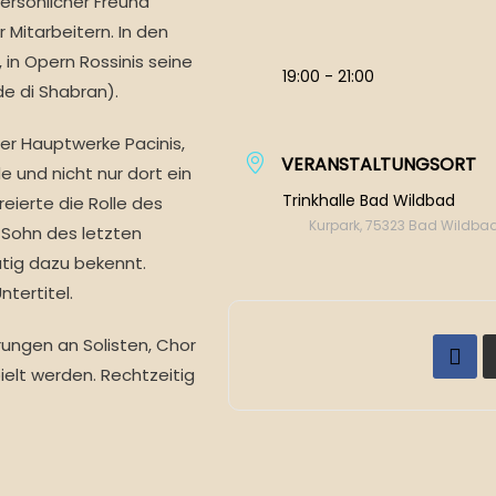
persönlicher Freund
 Mitarbeitern. In den
in Opern Rossinis seine
19:00 - 21:00
de di Shabran).
der Hauptwerke Pacinis,
VERANSTALTUNGSORT
e und nicht nur dort ein
Trinkhalle Bad Wildbad
reierte die Rolle des
Kurpark, 75323 Bad Wildba
r Sohn des letzten
ütig dazu bekennt.
tertitel.
ungen an Solisten, Chor
elt werden. Rechtzeitig