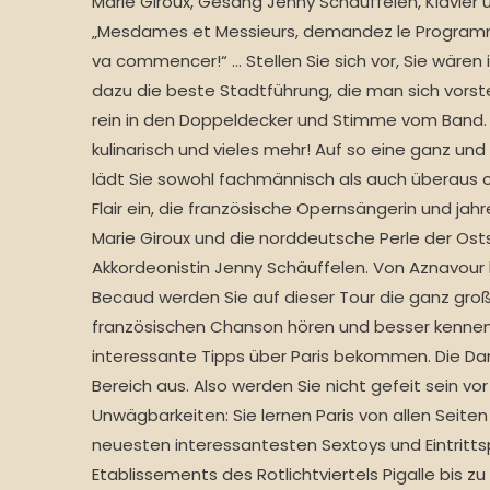
Marie Giroux, Gesang Jenny Schäuffelen, Klavier
„Mesdames et Messieurs, demandez le Programme
va commencer!“ … Stellen Sie sich vor, Sie wären 
dazu die beste Stadtführung, die man sich vorste
rein in den Doppeldecker und Stimme vom Band. 
kulinarisch und vieles mehr! Auf so eine ganz un
lädt Sie sowohl fachmännisch als auch überaus 
Flair ein, die französische Opernsängerin und jah
Marie Giroux und die norddeutsche Perle der Osts
Akkordeonistin Jenny Schäuffelen. Von Aznavour b
Becaud werden Sie auf dieser Tour die ganz groß
französischen Chanson hören und besser kennenl
interessante Tipps über Paris bekommen. Die D
Bereich aus. Also werden Sie nicht gefeit sein v
Unwägbarkeiten: Sie lernen Paris von allen Seite
neuesten interessantesten Sextoys und Eintritts
Etablissements des Rotlichtviertels Pigalle bis zu