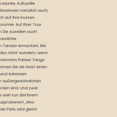
durée. Kulturelle
rerinnen natürlich auch,
ch auf ihre Kosten
nomie. Auf Ihrer Tour
n Sie zuweilen auch
taunliche
 Tanzen ermuntert. Bei
also nicht wundern, wenn
berühmten Pariser Tango
men Sie als Gast einen
s und Adressen
m außergewöhnlichen
den sind. Und zwar
e weh tun. Bei Ihrem
usprobieren! „Also
e Paris wird gleich