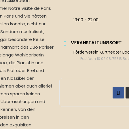
 und Akkordeon
! Notre visite de Paris
in Paris und Sie hätten
19:00 - 22:00
llen könnte, nicht nur
Sondern musikalisch,
d gar besondere Reise
VERANSTALTUNGSORT
charmant das Duo Pariser
Förderverein Kurtheater Bad
relange Wahlpariserin
Postfach 10 02 08, 75313 B
ee, die Pianistin und
is Piaf über Brel und
en Klassiker der
ernen aber auch allerlei
amen sparen keinen
or Überraschungen und
n kennen, von den
preisen in den
 den exquisiten