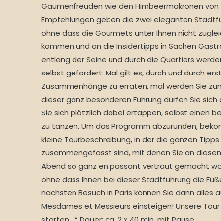
Gaumenfreuden wie den Himbeermakronen von La
Empfehlungen geben die zwei eleganten Stadtfüh
ohne dass die Gourmets unter Ihnen nicht zuglei
kommen und an die Insidertipps in Sachen Gastro
entlang der Seine und durch die Quartiers werde
selbst gefordert: Mal gilt es, durch und durch ers
Zusammenhänge zu erraten, mal werden Sie zum
dieser ganz besonderen Führung dürfen Sie sich 
Sie sich plötzlich dabei ertappen, selbst einen 
zu tanzen. Um das Programm abzurunden, bekom
kleine Tourbeschreibung, in der die ganzen Tipp
zusammengefasst sind, mit denen Sie an diese
Abend so ganz en passant vertraut gemacht wor
ohne dass Ihnen bei dieser Stadtführung die Füß
nächsten Besuch in Paris können Sie dann alles a
Mesdames et Messieurs einsteigen! Unsere Tour d
starten….“ Dauer: ca. 2 x 40 min. mit Pause.