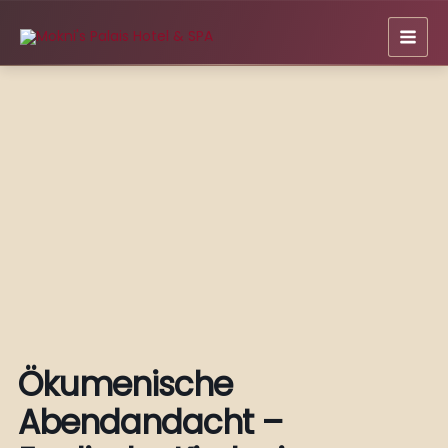
Zum
Inhalt
springen
Ökumenische
Abendandacht –