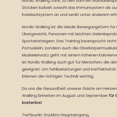
Nordic Walking zählt zu den sanften Ausdauersp
Stöcken kurbelt sowohl das Immunsystem als au
Kreislaufsystem an und senkt unter anderem erh
Nordic Walking ist die ideale Bewegungsform fü
Übergewicht, Personen mit leichten Gelenkspro
Sporteinsteigern. Das Training beansprucht nicht
Pomuskeln, sondern auch die Oberkörpermuskulat
Muskeleinsatz geht mit einem höheren Kalorienv
ist Nordic Walking auch gut für Menschen, die a
geeignet. Um Fehlbelastungen und Ineffektivität 
Erlernen der richtigen Technik wichtig.
Da uns die Gesundheit unserer Gäste am Herzen l
Walking Einheiten im August und September
für
kostenlos!
Treffpunkt: EnzAktiv Haupteingang,