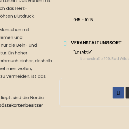
ortarten. Das Gehen mit
ch das Herz-
öhten Blutdruck.
9:15 - 10:15
r Menschen mit
blemen und
VERANSTALTUNGSORT
 nur die Bein- und
"EnzAktiv"
ur. Ein hoher
Kernerstraße 209, Bad Wil
erbrauch einher, deshalb
bnehmen wollen,
zu vermeiden, ist das
iegt, sind die Nordic
 Gästekartenbesitzer