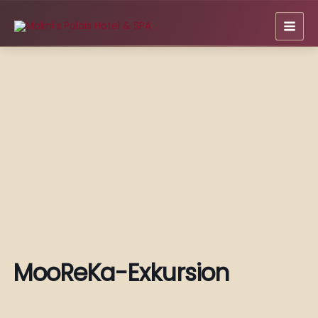
Zum
Inhalt
springen
MooReKa-Exkursion