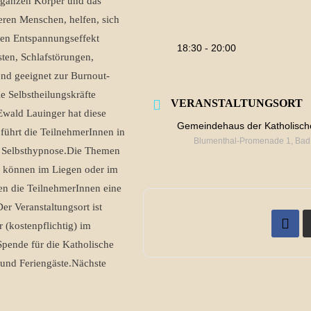
n ganzen Körper und das
eren Menschen, helfen, sich
men Entspannungseffekt
18:30 - 20:00
sten, Schlafstörungen,
nd geeignet zur Burnout-
e Selbstheilungskräfte
VERANSTALTUNGSORT
Ewald Lauinger hat diese
Gemeindehaus der Katholische
führt die TeilnehmerInnen in
Blumenthal-Promenade 1, Bad
r Selbsthypnose.Die Themen
n können im Liegen oder im
en die TeilnehmerInnen eine
r Veranstaltungsort ist
 (kostenpflichtig) im
Spende für die Katholische
und Feriengäste.Nächste