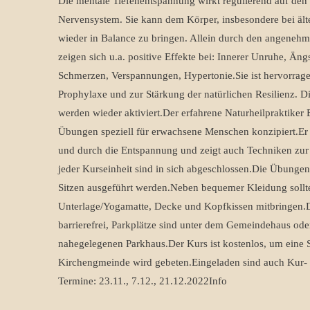
Die mentale Tiefenentspannung wirkt regulierend auf de
Nervensystem. Sie kann dem Körper, insbesondere bei ält
wieder in Balance zu bringen. Allein durch den angeneh
zeigen sich u.a. positive Effekte bei: Innerer Unruhe, Äng
Schmerzen, Verspannungen, Hypertonie.Sie ist hervorrage
Prophylaxe und zur Stärkung der natürlichen Resilienz. Di
werden wieder aktiviert.Der erfahrene Naturheilpraktiker 
Übungen speziell für erwachsene Menschen konzipiert.Er 
und durch die Entspannung und zeigt auch Techniken zu
jeder Kurseinheit sind in sich abgeschlossen.Die Übunge
Sitzen ausgeführt werden.Neben bequemer Kleidung sollt
Unterlage/Yogamatte, Decke und Kopfkissen mitbringen.De
barrierefrei, Parkplätze sind unter dem Gemeindehaus oder
nahegelegenen Parkhaus.Der Kurs ist kostenlos, um eine 
Kirchengmeinde wird gebeten.Eingeladen sind auch Kur- 
Termine: 23.11., 7.12., 21.12.2022Info