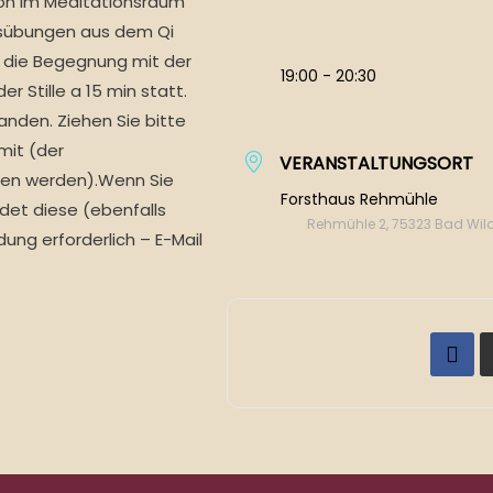
ion im Meditationsraum
tsübungen aus dem Qi
 die Begegnung mit der
19:00 - 20:30
er Stille a 15 min statt.
anden. Ziehen Sie bitte
mit (der
VERANSTALTUNGSORT
ten werden).Wenn Sie
Forsthaus Rehmühle
det diese (ebenfalls
Rehmühle 2, 75323 Bad Wi
ng erforderlich – E-Mail