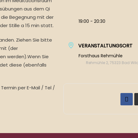
ion im Meditationsraum
itsübungen aus dem Qi
 die Begegnung mit der
19:00 - 20:30
der Stille a 15 min statt.
anden. Ziehen Sie bitte
VERANSTALTUNGSORT
mit (der
Forsthaus Rehmühle
ten werden).Wenn Sie
Rehmühle 2, 75323 Bad Wi
det diese (ebenfalls
ermin per E-Mail / Tel /