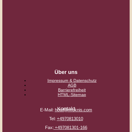
Über uns
Impressum & Datenschutz
AGB
Barrierefreiheit
HTML-Sitemap
Kontakt
E-Mail:
hotel@moknis.com
Tel:
+4970813010
Fax:
+497081301-166