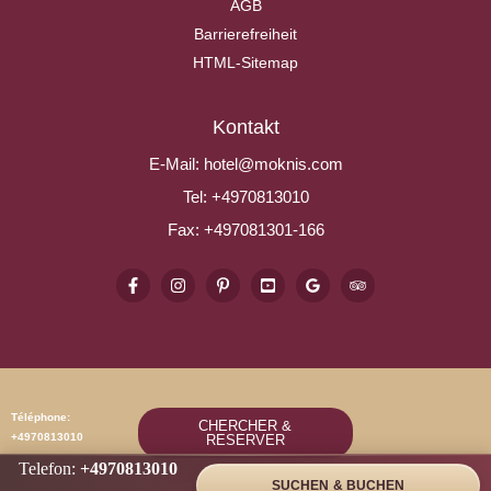
AGB
Barrierefreiheit
HTML-Sitemap
Kontakt
E-Mail:
hotel@moknis.com
Tel:
+4970813010
Fax:
+497081301-166
Téléphone:
CHERCHER &
+4970813010
RESERVER
Telefon:
+4970813010
SUCHEN & BUCHEN