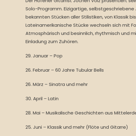
Der Höfener Gitarrist Jochen Volz präsentiert sein
Solo-Programm. Eizigartige, selbstgeschrieben
bekannten Stücken aller Stilistiken, von Klassik bi
Lateinamerikanische Stücke wechseln sich mit Fo
Atmosphärisch und besinnlich, rhythmisch und mi
Einladung zum Zuhören.
29. Januar – Pop
26. Februar – 60 Jahre Tubular Bells
26. März – Sinatra und mehr
30. April – Latin
28. Mai – Musikalische Geschichten aus Mitteler
25. Juni – Klassik und mehr (Flöte und Gitarre)