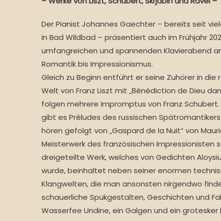
– Werke von Liszt, Schubert, Skrjabin und Ravel –
Der Pianist Johannes Gaechter – bereits seit vi
in Bad Wildbad – präsentiert auch im Frühjahr 20
umfangreichen und spannenden Klavierabend am F
Romantik bis Impressionismus.
Gleich zu Beginn entführt er seine Zuhörer in die
Welt von Franz Liszt mit „Bénédiction de Dieu dan
folgen mehrere Impromptus von Franz Schubert. 
gibt es Préludes des russischen Spätromantikers 
hören gefolgt von „Gaspard de la Nuit“ von Maur
Meisterwerk des französischen Impressionisten s
dreigeteilte Werk, welches von Gedichten Aloysius
wurde, beinhaltet neben seiner enormen technis
Klangwelten, die man ansonsten nirgendwo find
schauerliche Spukgestalten, Geschichten und Fab
Wasserfee Undine, ein Galgen und ein grotesker 