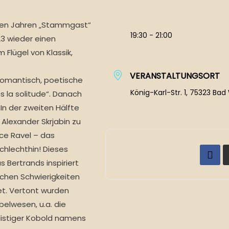
elen Jahren „Stammgast“
19:30 - 21:00
23 wieder einen
lügel von Klassik,
VERANSTALTUNGSORT
 romantisch, poetische
König-Karl-Str. 1, 75323 Bad
s la solitude“. Danach
In der zweiten Hälfte
Alexander Skrjabin zu
ice Ravel – das
chlechthin! Dieses
 Bertrands inspiriert
chen Schwierigkeiten
et. Vertont wurden
elwesen, u.a. die
listiger Kobold namens