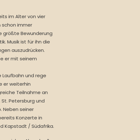
ts im Alter von vier
hn schon immer
ne größte Bewunderung
 Musik ist für ihn die
ngen auszudrücken.
te er mit seinem
he Laufbahn und rege
 er weiterhin
lgreiche Teilnahme an
, St. Petersburg und
. Neben seiner
bereits Konzerte in
nd Kapstadt / Südafrika.