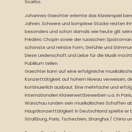
Scarbo.
Johannes Gaechter erlernte das Klavierspiel berei
Jahren. Schwere und komplexe Stücke reizten i
besonders und schon damals wie heute gilt sei
Frédéric Chopin sowie der russischen Spätromantik.
schönste und reinste Form, Gefühle und Stimmu
Diese Leidenschaft und Liebe für die Musik möch
Publikum teilen.
Gaechter kann auf eine erfolgreiche musikalisc
Konzerttätigkeit auf hohem Niveau verweisen, die
kontinuierlich ausbaut. Eine mehrfache und erfo
internationalen Klavierwettbewerben u.a. in Paris
Warschau runden sein musikalisches Schaffen ab
Hauptkonzerttätigkeit in Deutschland spielte er 
Straßburg, Paris, Tschechien, Shanghai / China u