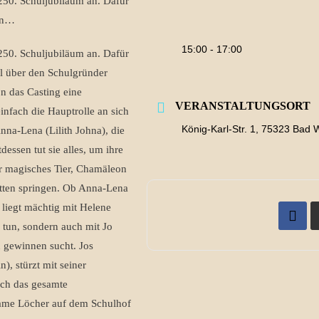
 250. Schuljubiläum an. Dafür
ren…
15:00 - 17:00
 250. Schuljubiläum an. Dafür
al über den Schulgründer
on das Casting eine
VERANSTALTUNGSORT
infach die Hauptrolle an sich
König-Karl-Str. 1, 75323 Bad 
nna-Lena (Lilith Johna), die
dessen tut sie alles, um ihre
hr magisches Tier, Chamäleon
atten springen. Ob Anna-Lena
 liegt mächtig mit Helene
 tun, sondern auch mit Jo
u gewinnen sucht. Jos
), stürzt mit seiner
ich das gesamte
tsame Löcher auf dem Schulhof