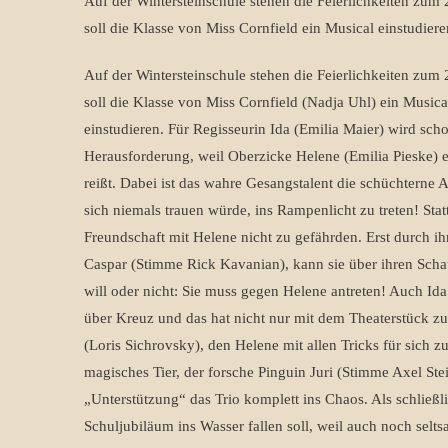
Auf der Wintersteinschule stehen die Feierlichkeiten zum
soll die Klasse von Miss Cornfield ein Musical einstudie
Auf der Wintersteinschule stehen die Feierlichkeiten zum
soll die Klasse von Miss Cornfield (Nadja Uhl) ein Music
einstudieren. Für Regisseurin Ida (Emilia Maier) wird sch
Herausforderung, weil Oberzicke Helene (Emilia Pieske) e
reißt. Dabei ist das wahre Gesangstalent die schüchterne A
sich niemals trauen würde, ins Rampenlicht zu treten! Statt
Freundschaft mit Helene nicht zu gefährden. Erst durch i
Caspar (Stimme Rick Kavanian), kann sie über ihren Sch
will oder nicht: Sie muss gegen Helene antreten! Auch Ida
über Kreuz und das hat nicht nur mit dem Theaterstück zu
(Loris Sichrovsky), den Helene mit allen Tricks für sich z
magisches Tier, der forsche Pinguin Juri (Stimme Axel Stein
„Unterstützung“ das Trio komplett ins Chaos. Als schließl
Schuljubiläum ins Wasser fallen soll, weil auch noch sel