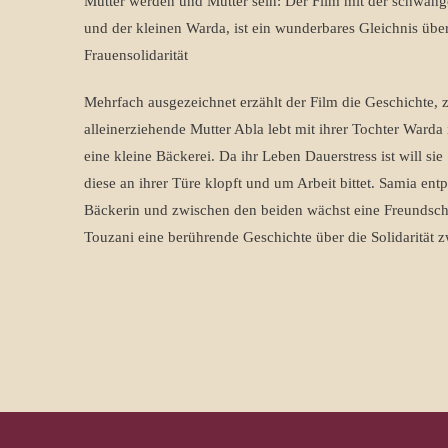
Mutter werden und Mutter sein: Der Film mit der schwang
und der kleinen Warda, ist ein wunderbares Gleichnis übe
Frauensolidarität
Mehrfach ausgezeichnet erzählt der Film die Geschichte, 
alleinerziehende Mutter Abla lebt mit ihrer Tochter Warda
eine kleine Bäckerei. Da ihr Leben Dauerstress ist will si
diese an ihrer Türe klopft und um Arbeit bittet. Samia ent
Bäckerin und zwischen den beiden wächst eine Freundscha
Touzani eine berührende Geschichte über die Solidarität z