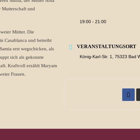
eren Samia, der Mutter Abla
r Mutterschaft und
19:00 - 21:00
zweier Mütter. Die
 in Casablanca und betreibt
VERANSTALTUNGSORT
e Samia erst wegschicken, als
König-Karl-Str. 1, 75323 Bad 
puppt sich als gekonnte
ft. Kraftvoll erzählt Maryam
weier Frauen.