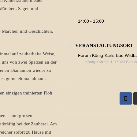
em Kinderzaubertheater
Märchen, Sagen und
14:00 - 15:00
ue Märchen und Geschichten.
VERANSTALTUNGSORT
inmal auf zauberhafte Weise,
Forum König-Karls-Bad Wildb
n uns von zwei Spatzen an der
König-Karl-Str. 1, 75323 Bad 
denen Diamanten wieder zu
hes gerne einmal abhaut.
n einzigen trainierten Floh
inen – und großen –
tkräftig bei der Zauberei. Am
welcher sofort zu Hause mit