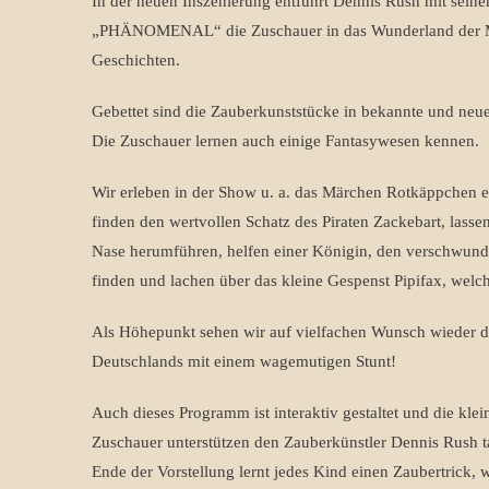
In der neuen Inszenierung entführt Dennis Rush mit sein
„PHÄNOMENAL“ die Zuschauer in das Wunderland der 
Geschichten.
Gebettet sind die Zauberkunststücke in bekannte und ne
Die Zuschauer lernen auch einige Fantasywesen kennen.
Wir erleben in der Show u. a. das Märchen Rotkäppchen e
finden den wertvollen Schatz des Piraten Zackebart, lasse
Nase herumführen, helfen einer Königin, den verschwun
finden und lachen über das kleine Gespenst Pipifax, welc
Als Höhepunkt sehen wir auf vielfachen Wunsch wieder de
Deutschlands mit einem wagemutigen Stunt!
Auch dieses Programm ist interaktiv gestaltet und die kle
Zuschauer unterstützen den Zauberkünstler Dennis Rush ta
Ende der Vorstellung lernt jedes Kind einen Zaubertrick, 