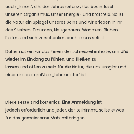
auch „Innen“, d.h. der Jahreszeitenzyklus beeinflusst
unseren Organismus, unser Energie- und Kraftfeld. So ist
die Natur ein Spiegel unseres Seins und wir erleben in ihr
das Sterben, Träumen, Neugebären, Wachsen, Blühen,
Reifen und sich verschenken auch in uns selbst.
Daher nutzen wir das Feiern der Jahreszeitenfeste, um
uns
wieder im Einklang zu f
ü
hlen
, und
flie
ß
en zu
lassen
und
offen zu sein f
ü
r die Natur
, die uns umgibt und
einer unserer größten „Lehrmeister“ ist.
Diese Feste sind kostenlos.
Eine Anmeldung ist
jedoch erforderlich
und jeder, der teilnimmt, sollte etwas
für das
gemeinsame Mahl
mitbringen.