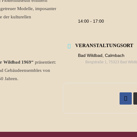
Im Flößermuseum erinnern
lgetreuer Modelle, imposanter
 der kulturellen
14:00 - 17:00
VERANSTALTUNGSORT
Bad Wildbad, Calmbach
er Wildbad 1969“
präsentiert:
Bergstraße 1, 75323 Bad Wild
 und Gebäudeensembles von
50 Jahren.