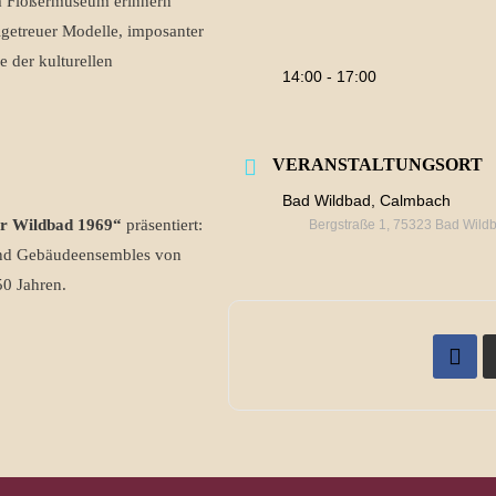
Im Flößermuseum erinnern
lgetreuer Modelle, imposanter
 der kulturellen
14:00 - 17:00
VERANSTALTUNGSORT
Bad Wildbad, Calmbach
er Wildbad 1969“
präsentiert:
Bergstraße 1, 75323 Bad Wild
 und Gebäudeensembles von
50 Jahren.