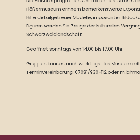
Die Flößerei prägte den Charakter des Ortes Ca
Flößermuseum erinnern bemerkenswerte Exponate
Hilfe detailgetreuer Modelle, imposanter Bildd
Figuren werden Sie Zeuge der kulturellen Vergan
Schwarzwaldlandschaft.
Geöffnet sonntags von 14.00 bis 17.00 Uhr
Gruppen können auch werktags das Museum mit 
Terminvereinbarung: 07081/930-112 oder m.lah