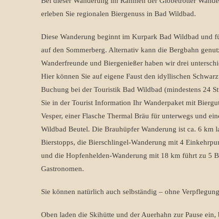
Bei dieser Wanderung im Rahmen der Globetrotter Wand
erleben Sie regionalen Biergenuss in Bad Wildbad.
Diese Wanderung beginnt im Kurpark Bad Wildbad und fü
auf den Sommerberg. Alternativ kann die Bergbahn genut
Wanderfreunde und Biergenießer haben wir drei unterschi
Hier können Sie auf eigene Faust den idyllischen Schwar
Buchung bei der Touristik Bad Wildbad (mindestens 24 St
Sie in der Tourist Information Ihr Wanderpaket mit Biergu
Vesper, einer Flasche Thermal Bräu für unterwegs und ei
Wildbad Beutel. Die Brauhüpfer Wanderung ist ca. 6 km l
Bierstopps, die Bierschlingel-Wanderung mit 4 Einkehrp
und die Hopfenhelden-Wanderung mit 18 km führt zu 5 Bi
Gastronomen.
Sie können natürlich auch selbständig – ohne Verpflegun
Oben laden die Skihütte und der Auerhahn zur Pause ein,