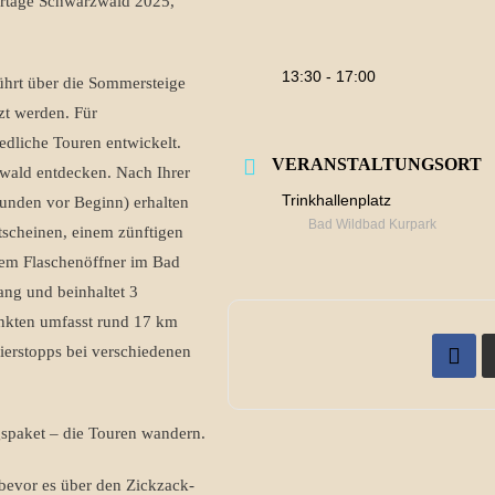
ertage Schwarzwald 2025,
13:30 - 17:00
hrt über die Sommersteige
zt werden. Für
edliche Touren entwickelt.
VERANSTALTUNGSORT
zwald entdecken. Nach Ihrer
Trinkhallenplatz
unden vor Beginn) erhalten
Bad Wildbad Kurpark
tscheinen, einem zünftigen
nem Flaschenöffner im Bad
ang und beinhaltet 3
unkten umfasst rund 17 km
erstopps bei verschiedenen
gspaket – die Touren wandern.
 bevor es über den Zickzack-