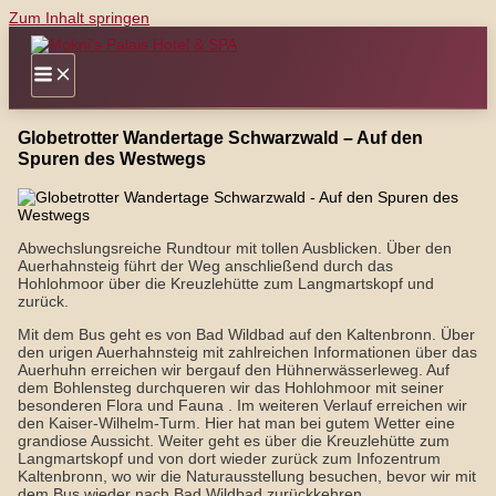
Zum Inhalt springen
Globetrotter Wandertage Schwarzwald – Auf den
Spuren des Westwegs
Abwechslungsreiche Rundtour mit tollen Ausblicken. Über den
Auerhahnsteig führt der Weg anschließend durch das
Hohlohmoor über die Kreuzlehütte zum Langmartskopf und
zurück.
Mit dem Bus geht es von Bad Wildbad auf den Kaltenbronn. Über
den urigen Auerhahnsteig mit zahlreichen Informationen über das
Auerhuhn erreichen wir bergauf den Hühnerwässerleweg. Auf
dem Bohlensteg durchqueren wir das Hohlohmoor mit seiner
besonderen Flora und Fauna . Im weiteren Verlauf erreichen wir
den Kaiser-Wilhelm-Turm. Hier hat man bei gutem Wetter eine
grandiose Aussicht. Weiter geht es über die Kreuzlehütte zum
Langmartskopf und von dort wieder zurück zum Infozentrum
Kaltenbronn, wo wir die Naturausstellung besuchen, bevor wir mit
dem Bus wieder nach Bad Wildbad zurückkehren.