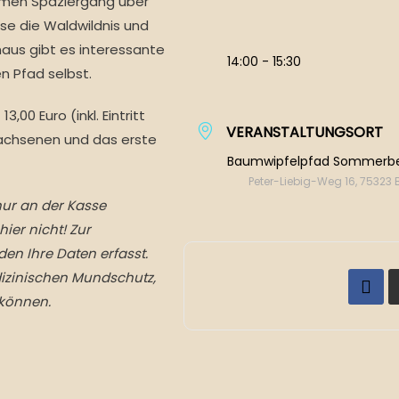
amen Spaziergang über
e die Waldwildnis und
naus gibt es interessante
14:00 - 15:30
n Pfad selbst.
,00 Euro (inkl. Eintritt
VERANSTALTUNGSORT
wachsenen und das erste
Baumwipfelpfad Sommerb
Peter-Liebig-Weg 16, 75323
 nur an der Kasse
ier nicht! Zur
n Ihre Daten erfasst.
dizinischen Mundschutz,
 können.