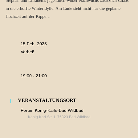
Stephan und Elisabeths jugendlich-woker Nachwuchs zusätzlich Chaos
in die erhoffte Winteridylle. Am Ende steht nicht nur die geplante
Hochzeit auf der Kippe…
15 Feb. 2025
Vorbei!
19:00 - 21:00
VERANSTALTUNGSORT
Forum König-Karls-Bad Wildbad
König-Karl-Str. 1, 75323 Bad Wildbad