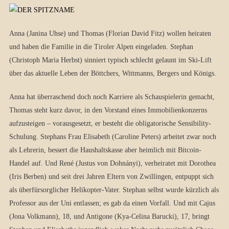
Anna (Janina Uhse) und Thomas (Florian David Fitz) wollen heiraten
und haben die Familie in die Tiroler Alpen eingeladen. Stephan
(Christoph Maria Herbst) sinniert typisch schlecht gelaunt im Ski-Lift
über das aktuelle Leben der Böttchers, Wittmanns, Bergers und Königs.
Anna hat überraschend doch noch Karriere als Schauspielerin gemacht,
Thomas steht kurz davor, in den Vorstand eines Immobilienkonzerns
aufzusteigen – vorausgesetzt, er besteht die obligatorische Sensibility-
Schulung. Stephans Frau Elisabeth (Caroline Peters) arbeitet zwar noch
als Lehrerin, bessert die Haushaltskasse aber heimlich mit Bitcoin-
Handel auf. Und René (Justus von Dohnányi), verheiratet mit Dorothea
(Iris Berben) und seit drei Jahren Eltern von Zwillingen, entpuppt sich
als überfürsorglicher Helikopter-Vater. Stephan selbst wurde kürzlich als
Professor aus der Uni entlassen; es gab da einen Vorfall. Und mit Cajus
(Jona Volkmann), 18, und Antigone (Kya-Celina Barucki), 17, bringt